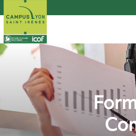
Form
Com