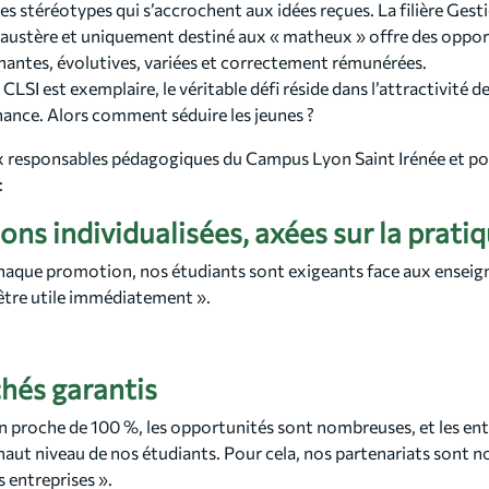
ses stéréotypes qui s’accrochent aux idées reçues. La filière Ges
e austère et uniquement destiné aux « matheux » offre des oppor
nantes, évolutives, variées et correctement rémunérées.
 CLSI est exemplaire, le véritable défi réside dans l’attractivité d
ance. Alors comment séduire les jeunes ?
responsables pédagogiques du Campus Lyon Saint Irénée et pou
:
ons individualisées, axées sur la prati
haque promotion, nos étudiants sont exigeants face aux enseign
 être utile immédiatement ».
hés garantis
n proche de 100 %, les opportunités sont nombreuses, et les entr
 haut niveau de nos étudiants. Pour cela, nos partenariats sont 
 entreprises ».