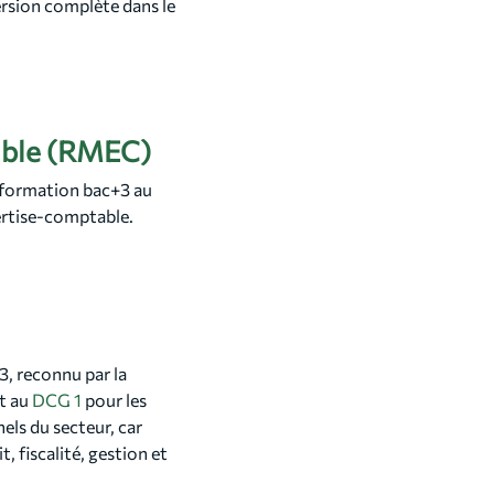
ersion complète dans le
able (RMEC)
e formation bac+3 au
ertise-comptable.
, reconnu par la
ct au
DCG 1
pour les
els du secteur, car
 fiscalité, gestion et