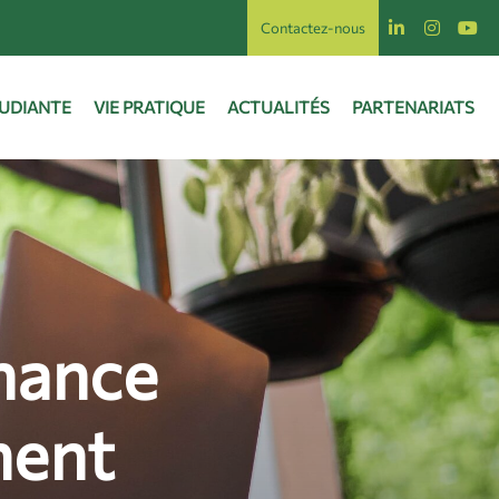
Contactez-nous
TUDIANTE
VIE PRATIQUE
ACTUALITÉS
PARTENARIATS
nance
ment