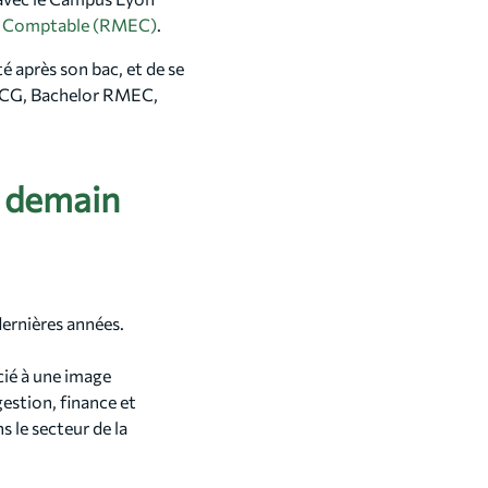
se Comptable (RMEC)
.
é après son bac, et de se
S CG, Bachelor RMEC,
de demain
ernières années.
cié à une image
gestion, finance et
 le secteur de la