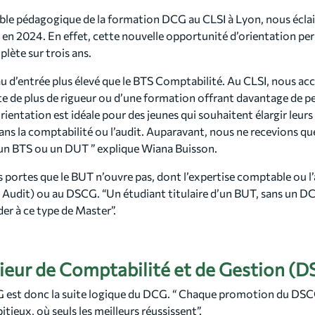
le pédagogique de la formation DCG au CLSI à Lyon, nous éclai
 en 2024. En effet, cette nouvelle opportunité d’orientation per
ète sur trois ans.
 d’entrée plus élevé que le BTS Comptabilité. Au CLSI, nous acc
e de plus de rigueur ou d’une formation offrant davantage de p
rientation est idéale pour des jeunes qui souhaitent élargir leu
dans la comptabilité ou l’audit. Auparavant, nous ne recevions q
é un BTS ou un DUT ” explique Wiana Buisson.
s portes que le BUT n’ouvre pas, dont l’expertise comptable ou 
 Audit) ou au DSCG. “Un étudiant titulaire d’un BUT, sans un 
der à ce type de Master”.
eur de Comptabilité et de Gestion (
G est donc la suite logique du DCG. “ Chaque promotion du DS
eux, où seuls les meilleurs réussissent”.