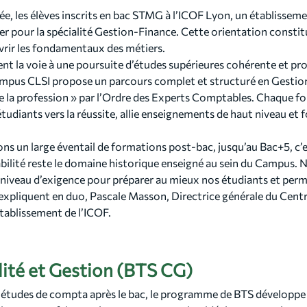
ycée, les élèves inscrits en bac STMG à l’ICOF Lyon, un établisse
er pour la spécialité Gestion-Finance. Cette orientation consti
vrir les fondamentaux des métiers.
ent la voie à une poursuite d’études supérieures cohérente et p
ampus CLSI propose un parcours complet et structuré en Gesti
e la profession » par l’Ordre des Experts Comptables. Chaque f
udiants vers la réussite, allie enseignements de haut niveau et 
ns un large éventail de formations post-bac, jusqu’au Bac+5, c’est
ilité reste le domaine historique enseigné au sein du Campus.
niveau d’exigence pour préparer au mieux nos étudiants et perm
” expliquent en duo, Pascale Masson, Directrice générale du Cent
tablissement de l’ICOF.
ité et Gestion (BTS CG)
s études de compta après le bac, le programme de BTS développe 