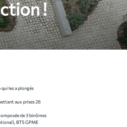
ction !
qui les a plongés
mettant aux prises 26
t composée de 3 binômes
national), BTS GPME