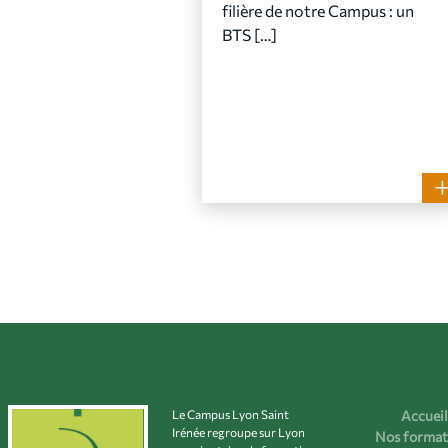
filière de notre Campus : un
BTS […]
Le Campus Lyon Saint
Accueil
Irénée regroupe sur Lyon
Nos format