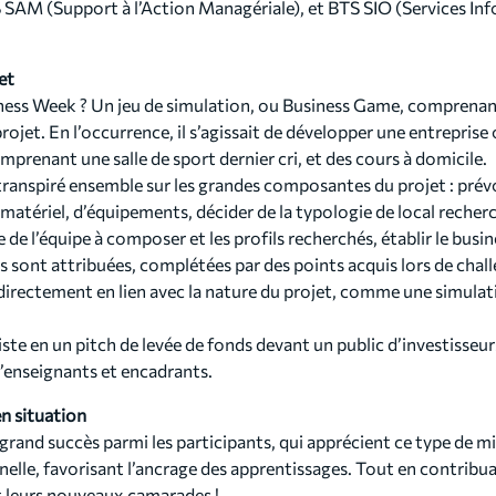
 SAM (Support à l’Action Managériale), et BTS SIO (Services In
et
iness Week ? Un jeu de simulation, ou Business Game, comprenant
jet. En l’occurrence, il s’agissait de développer une entreprise o
mprenant une salle de sport dernier cri, et des cours à domicile.
ranspiré ensemble sur les grandes composantes du projet : prévo
matériel, d’équipements, décider de la typologie de local recherch
le de l’équipe à composer et les profils recherchés, établir le busi
 sont attribuées, complétées par des points acquis lors de chall
s directement en lien avec la nature du projet, comme une simulat
iste en un pitch de levée de fonds devant un public d’investisse
d’enseignants et encadrants.
en situation
grand succès parmi les participants, qui apprécient ce type de mis
nelle, favorisant l’ancrage des apprentissages. Tout en contribua
 leurs nouveaux camarades !